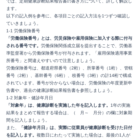
では、定期健康診断結果報告書の書き方について、詳しく解説し
ます。
以下の記入例を参考に、各項目ごとの記入方法を1つずつ確認し
ていきましょう。
1-1 労働保険番号
「労働保険番号」とは、労災保険や雇用保険に加入する際に付与
される番号です。
労働保険関係成立届を提出することで、労働基
準監督署から労働保険番号が付与されます。「雇用保険適用事業
所番号」と間違えやすいので注意しましょう。
労働保険番号は、都道府県番号（2桁）、所掌番号（1桁）、管轄
番号（2桁）、基幹番号（6桁）、枝番号（3桁）の計14桁で構成
されています。番号が分からない場合は、労働保険の年度更新申
告書や、過去の健康診断結果報告書を参照しましょう。
1-2 対象年・健診年月日
「対象年」は、健康診断を実施した年を記入します。
1年の実施
結果をまとめて報告する場合は、（ 月～ 月分）の欄に対象期
間を記入しましょう。
また、
「健診年月日」は、実際に従業員が健康診断を受けた日付
を記入します。
複数日にわたって実施した場合は、最後の1人が