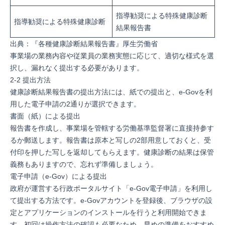
指導勧奨による特殊健康診断
指導勧奨による特殊健康診断
結果報告書
出典：『
各種健康診断結果報告書
』厚生労働省
事業場の業務内容や従業員の業務実態に応じて、適切な様式を選
択し、漏れなく提出する必要があります。
2-2 提出方法
健康診断結果報告書の提出方法には、紙での提出と、e-Govを利
用した電子申請の2通りが選択できます。
書面（紙）による提出
報告書を作成し、事業場を管轄する労働基準監督署に直接持参す
るか郵送します。報告書は原本と写しの2部用意しておくと、受
付印を押した写しを返却してもらえます。健康診断の結果は保管
義務もありますので、忘れず準備しましょう。
電子申請（e-Gov）による提出
政府が運営する行政ポータルサイト「e-Gov電子申請」を利用し
て提出する方法です。e-Govアカウントを登録後、ブラウザの設
定とアプリケーションのインストールを行うと利用開始できま
す。初回は操作方法の確認も必要なため、早めの準備をおすすめ