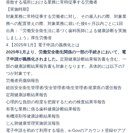
発散する場所における業務に常時従事する労働者
【実施時期】
対象業務に常時従事する労働者に対し、その雇入れの際、対象業
務への配置替えの際、対象業務に就いた後6ヶ月以内ごとに1回
出典：『
労働安全衛生法に基づく⻭科医師による健康診断を実施
しましょう
』厚生労働省
4.【2025年1月】電子申請の義務化とは
2025年1月より、労働安全衛生関係の一部の手続きにおいて、電
子申請が義務化されました。
定期健康診断結果報告書を含む、一
部の健康診断結果報告書も対象となります。具体的には以下の7
つが対象です。
労働者死傷病報告
総括安全衛生管理者/安全管理者/衛生管理者/産業医の選任報告
定期健康診断結果報告
心理的な負担の程度を把握するための検査結果等報告
有害な業務に係る歯科健康診断結果報告
有機溶剤等健康診断結果報告
じん肺健康管理実施状況報告
電子申請を初めて利用する場合、e-Govのアカウント登録やアプ