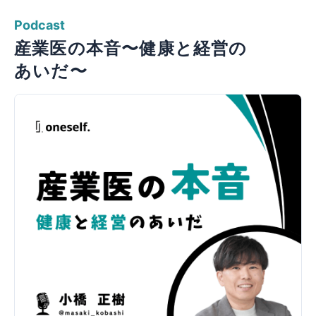
Podcast
産業医の​本音〜健康と​経営の​
あいだ〜