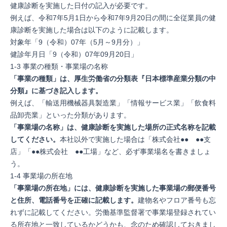
健康診断を実施した日付の記入が必要です。
例えば、令和7年5月1日から令和7年9月20日の間に全従業員の健
康診断を実施した場合は以下のように記載します。
対象年「9（令和）07年（5月～9月分）」
健診年月日「9（令和）07年09月20日」
1-3 事業の種類・事業場の名称
「事業の種類」は、厚生労働省の分類表『
日本標準産業分類の中
分類
』に基づき記入します。
例えば、「輸送用機械器具製造業」「情報サービス業」「飲食料
品卸売業」といった分類があります。
「事業場の名称」は、健康診断を実施した場所の正式名称を記載
してください。
本社以外で実施した場合は「株式会社●● ●●支
店」「●●株式会社 ●●工場」など、必ず事業場名を書きましょ
う。
1-4 事業場の所在地
「事業場の所在地」には、健康診断を実施した事業場の郵便番号
と住所、電話番号を正確に記載します。
建物名やフロア番号も忘
れずに記載してください。労働基準監督署で事業場登録されてい
る所在地と一致しているかどうかも、念のため確認しておきまし