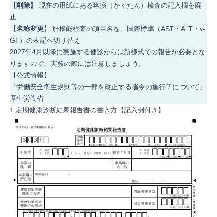
【削除】
現在の用紙にある喀痰（かくたん）検査の記入欄を廃
止
【名称変更】
肝機能検査の項目名を、国際標準（AST・ALT・γ-
GT）の表記へ切り替え
2027年4月以降に実施する健診からは新様式での報告が必要とな
りますので、実務の際には注意しましょう。
【公式情報】
『
労働安全衛生規則等の一部を改正する省令の施行等について
』
厚生労働省
1.定期健康診断結果報告書の書き方【記入例付き】