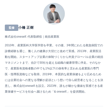
小橋 正樹
監修
株式会社oneself. 代表取締役｜統括産業医
2010年、産業医科大学医学部を卒業。その後、3年間にわたる救急病院での
診療経験を通じ、働く人の健康が大切だと改めて実感。2013年、産業医活
動を開始。スタートアップ企業の体制づくりから外資グローバル企業の統括
マネジメントまで、合計で30社を超える組織の健康管理に伴走。そのなか
で、産業医有資格者数の中でも1%以下の保有率と言われる産業医の専門
医・指導医資格などを取得。2019年、本質的な産業保健をより広めるため
には企業社会への更なる理解が必須という想いで自ら経営者となることを決
意し、株式会社oneself.を設立。2023年、誰もが確かな価値を実感できる産
業保健サービスを社会へ届けるため「& oneself.」を提供開始。