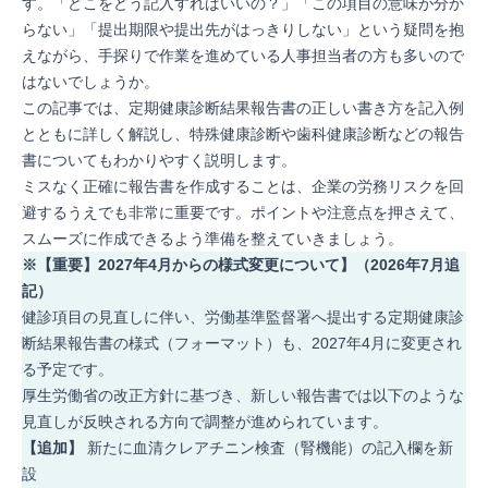
す。「どこをどう記入すればいいの？」「この項目の意味が分か
らない」「提出期限や提出先がはっきりしない」という疑問を抱
えながら、手探りで作業を進めている人事担当者の方も多いので
はないでしょうか。
この記事では、定期健康診断結果報告書の正しい書き方を記入例
とともに詳しく解説し、特殊健康診断や歯科健康診断などの報告
書についてもわかりやすく説明します。
ミスなく正確に報告書を作成することは、企業の労務リスクを回
避するうえでも非常に重要です。ポイントや注意点を押さえて、
スムーズに作成できるよう準備を整えていきましょう。
※【重要】2027年4月からの様式変更について】
（2026年7月追
記）
健診項目の見直しに伴い、労働基準監督署へ提出する定期健康診
断結果報告書の様式（フォーマット）も、2027年4月に変更され
る予定です。
厚生労働省の改正方針に基づき、新しい報告書では以下のような
見直しが反映される方向で調整が進められています。
【追加】
新たに血清クレアチニン検査（腎機能）の記入欄を新
設