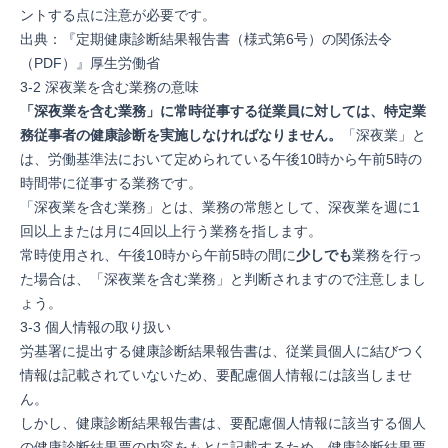
ントする点に注意が必要です。
出典：『
定期健康診断結果報告書（様式第6号）の関係法令
（PDF）
』厚生労働省
3-2 深夜業を含む業務の意味
「深夜業を含む業務」に常時従事する従業員に対しては、特定業
務従事者の健康診断を実施しなければなりません。
「深夜業」と
は、労働基準法において定められている午後10時から午前5時の
時間帯に従事する業務です。
「深夜業を含む業務」とは、業務の常態として、深夜業を週に1
回以上または月に4回以上行う業務を指します。
常時使用され、午後10時から午前5時の間に
少しでも
業務を行っ
た場合は、「深夜業を含む業務」と判断されますので注意しまし
ょう。
3-3 個人情報の取り扱い
労基署に提出する健康診断結果報告書は、従業員個人に結びつく
情報は記載されていないため、要配慮個人情報には該当しませ
ん。
しかし、健康診断結果報告書は、要配慮個人情報に該当する個人
の健康診断結果票の内容をもとに記載するため、健康診断結果票