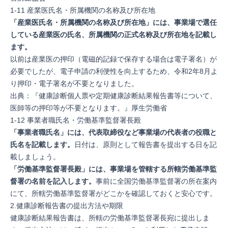
1-11 産業医氏名・所属機関の名称及び所在地
「産業医氏名・所属機関の名称及び所在地」には、事業場で選任
している産業医の氏名、所属機関の正式名称及び所在地を記載し
ます。
以前は産業医の押印（電磁的記録で保存する場合は電子署名）が
必要でしたが、電子申請の利便性を向上するため、令和2年8月よ
り押印・電子署名が不要となりました。
出典：『
健康診断個人票や定期健康診断結果報告書等について、
医師等の押印等が不要となります。
』厚生労働省
1-12 事業者職氏名・労働基準監督署長殿
「事業者職氏名」には、代表取締役など事業場の代表者の役職と
氏名を記載します。
日付は、原則として報告書を提出する日を記
載しましょう。
「労働基準監督署長殿」には、事業場を管轄する所轄労働基準監
督署の名前を記入します。
事前に
全国労働基準監督署の所在案内
にて、所轄労働基準監督署がどこかを確認しておくと安心です。
2.健康診断報告書の提出方法や期限
健康診断結果報告書は、所轄の労働基準監督署長宛に提出しま