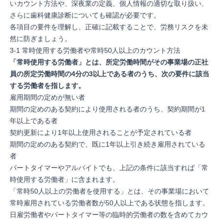
いカウント方法や、深夜業の定義、個人情報の適切な取り扱い、
さらに歯科健康診断についても確認が必要です。
各項目の要件を理解し、正確に記載することで、労務リスクを未
然に防ぎましょう。
3-1 常時使用する労働者や常時50人以上のカウント方法
「常時使用する労働者」とは、所定労働時間がその事業場の正社
員の所定労働時間の4分の3以上である者のうち、次の要件に該当
する労働者を指します。
雇用期間の定めが無い者
期間の定めのある契約により使用される者のうち、契約期間が1
年以上である者
契約更新により1年以上使用されることが予定されている者
期間の定めのある契約で、既に1年以上引き続き雇用されている
者
パートタイマーやアルバイトでも、上記の条件に該当すれば「常
時使用する労働者」に含まれます。
「常時50人以上の労働者を使用する」とは、その事業場において
常時雇用されている労働者数が50人以上である状態を指します。
日雇労働者やパートタイマー等の臨時的労働者の数を含めてカウ