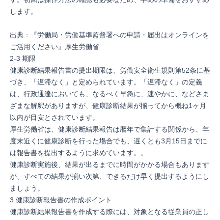
します。
出典：『
労働局・労働基準監督署への申請・届出はオンラインを
ご活用ください
』厚生労働省
2-3 期限
健康診断結果報告書の提出期限は、
労働安全衛生規則第52条
に基
づき、「遅滞なく」と定められています。「遅滞なく」の定義
は、行政通達においても、なるべく早急に、速やかに、などさま
ざまな解釈がありますが、健康診断結果が揃ってから概ね1ヶ月
以内が目安とされています。
厚生労働省は、健康診断結果報告は暦年で集計する関係から、年
度末近くに健康診断を行った場合でも、遅くとも3月15日までに
は報告書を提出するように求めています。。
健康診断実施後、結果が出るまでに時間がかかる場合もあります
が、すべての結果が揃い次第、できるだけ早く提出するようにし
ましょう。
3.健康診断報告書の作成ポイント
健康診断結果報告書を作成する際には、対象となる従業員の正し