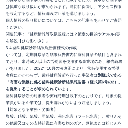
は慎重な取り扱いが求められます。適切に保管し、アクセス権限
を設定するなど、情報漏洩防止策を講じましょう。
個人情報の取り扱いについては、こちらの記事もあわせてご参照
ください。
関連記事：『
健康情報等取扱規程とは？策定の目的や9つの内容
を解説【ひな形つき】
』
3-4 歯科健康診断結果報告書様式の作成
かつては、定期健康診断結果報告書内に歯科健診の項目も含まれ
ており、常時50人以上の労働者を使用する事業場のみ、報告義務
がありました。2022年10月の法改正により、常時使用する労働
者数にかかわらず、歯科健康診断を行った事業者は
別様式である
「
有害な業務に係る歯科健康診断結果報告書（様式第6号の2）
」
を提出することが求められています。
歯科健康診断の対象者や実施時期は以下のとおりです。対象の従
業員がいる企業では、提出漏れがないよう注意しましょう。
【対象となる業務・労働者】
塩酸、硝酸、硫酸、亜硫酸、弗化水素（フッ化水素）、⻩りんそ
の他⻭⼜はその支持組織に有害な物のガス、蒸気または粉じんを